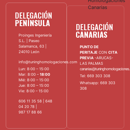
DELEGACIÓN
PENÍNSULA
DELEGACIÓN
CANARIAS
Proinges Ingeniería
S.L. | Paseo
Salamanca, 63 |
PUNTO DE
24010 León
PERITAJE
CON
CITA
PREVIA
-ARUCAS-
info@tuninghomologaciones.com
LAS PALMAS
Lun: 8:00 – 15:00
canarias@tuninghomologaciones
Mar: 8:00 –
18:00
Tel:
669 303 308
Mié: 8:00 – 15:00
Whatsapp:
669 303
Jue: 8:00 – 15:00
308
Vie: 8:00 – 15:00
606 11 35 58
|
648
04 20 78
|
987 17 88 66