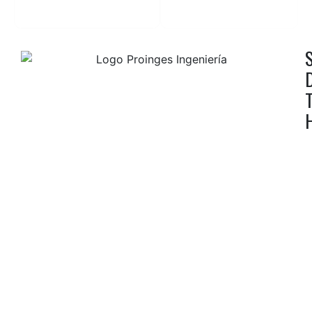
TH Homologaciones es una marca registrada que
desde 2005 trabaja para abastecer la demanda de
homologaciones del sector de la automoción en
todo el territorio nacional