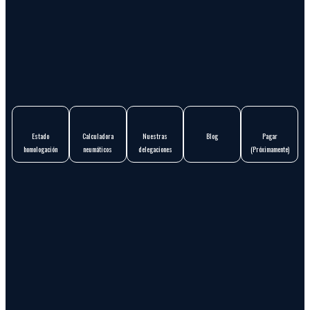
Estado
Calculadora
Nuestras
Blog
Pagar
homologación
neumáticos
delegaciones
(Próximamente)