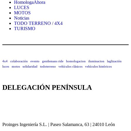
HomologaAhora
LUCES
MOTOS
Noticias
TODO TERRENO / 4X4
TURISMO
4x4
colaboración
evento
gentlemans ride
homologacion
iluminacion
laglización
luces
motos
solidaridad
todoterreno
vehículos clásicos
vehículos históricos
DELEGACIÓN
PENÍNSULA
Proinges Ingeniería S.L. | Paseo Salamanca, 63 | 24010 León