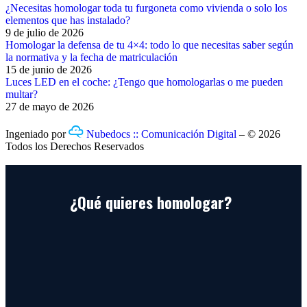
¿Necesitas homologar toda tu furgoneta como vivienda o solo los
elementos que has instalado?
9 de julio de 2026
Homologar la defensa de tu 4×4: todo lo que necesitas saber según
la normativa y la fecha de matriculación
15 de junio de 2026
Luces LED en el coche: ¿Tengo que homologarlas o me pueden
multar?
27 de mayo de 2026
Ingeniado por
Nubedocs :: Comunicación Digital
– © 2026
Todos los Derechos Reservados
¿Qué quieres homologar?