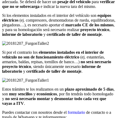
adecuada. Se deberá de hacer un
pesaje del vehículo
para
verificar
que no se sobrecarga
e indicar la nueva tara del mismo.
Si los elementos instalados en el interior del vehículo son
equipos
eléctricos
(ej. compresores, desmontadoras de rueda, equilibradoras,
plegadoras…), es necesario aportar el
marcado CE de los mismos
,
y para su homologación será necesario realizar
proyecto técnico
,
informe de laboratorio
y
certificado de taller de montaje
.
Si por el contrario los
elementos instalados en el interior de
vehículo no son de funcionamiento eléctrico
(ej. estanterías,
armarios, baldas, repisas, tornillos de banco…)
no será necesario
proyecto técnico
, siendo únicamente necesario
informe de
laboratorio
y
certificado de taller de montaje
.
Estos trámites te los realizamos en un
plazo aproximado de 5 días
,
son
muy sencillos
y
económicos
, por fin tendrás todo homologado
y
no será necesario montar y desmontar todo cada vez que
vayas a ITV
.
Puedes contactar con nosotros desde el
formulario
de contacto o a
través de Whatsapp y te informaremos: