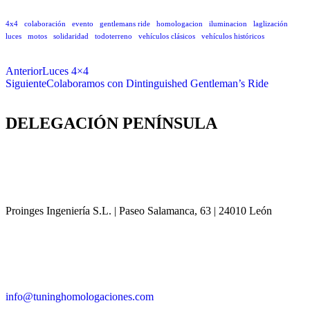
4x4
colaboración
evento
gentlemans ride
homologacion
iluminacion
laglización
luces
motos
solidaridad
todoterreno
vehículos clásicos
vehículos históricos
Anterior
Luces 4×4
Siguiente
Colaboramos con Dintinguished Gentleman’s Ride
DELEGACIÓN
PENÍNSULA
Proinges Ingeniería S.L. | Paseo Salamanca, 63 | 24010 León
info@tuninghomologaciones.com