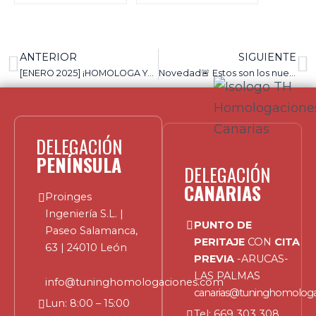
ANTERIOR
SIGUIENTE
[ENERO 2025] ¡HOMOLOGA YA TU CAMPER!
Novedad🚨 Estos son los nuevos requisitos para reclasificar un furgón vivienda como autocaravana
DELEGACIÓN
PENÍNSULA
DELEGACIÓN
CANARIAS
Proinges
Ingeniería S.L. |
PUNTO DE
Paseo Salamanca,
PERITAJE
CON
CITA
63 | 24010 León
PREVIA
-ARUCAS-
LAS PALMAS
info@tuninghomologaciones.com
canarias@tuninghomolog
Lun: 8:00 – 15:00
Tel:
669 303 308