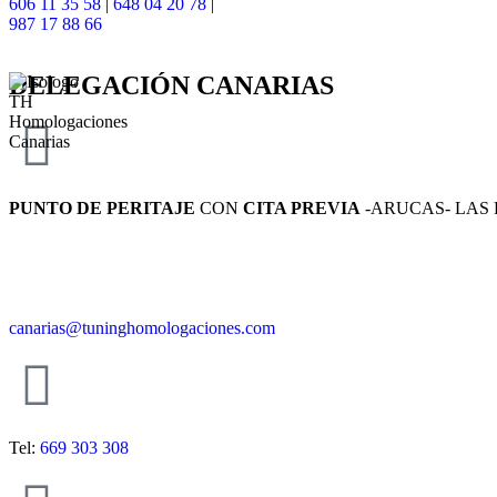
606 11 35 58
|
648 04 20 78
|
987 17 88 66
DELEGACIÓN
CANARIAS
PUNTO DE PERITAJE
CON
CITA PREVIA
-ARUCAS- LAS
canarias@tuninghomologaciones.com
Tel:
669 303 308