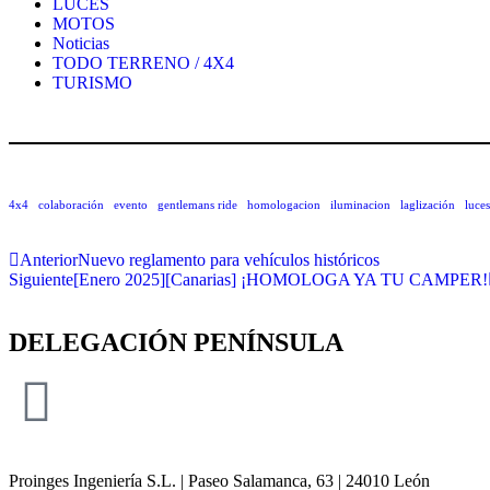
LUCES
MOTOS
Noticias
TODO TERRENO / 4X4
TURISMO
4x4
colaboración
evento
gentlemans ride
homologacion
iluminacion
laglización
luces
Anterior
Nuevo reglamento para vehículos históricos
Siguiente
[Enero 2025][Canarias] ¡HOMOLOGA YA TU CAMPER!
DELEGACIÓN
PENÍNSULA
Proinges Ingeniería S.L. | Paseo Salamanca, 63 | 24010 León